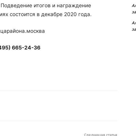
 Подведение итогов и награждение
А
з
ях состоится в декабре 2020 года.
А
з
ицарайона.москва
(495) 665-24-36
Следующая статья