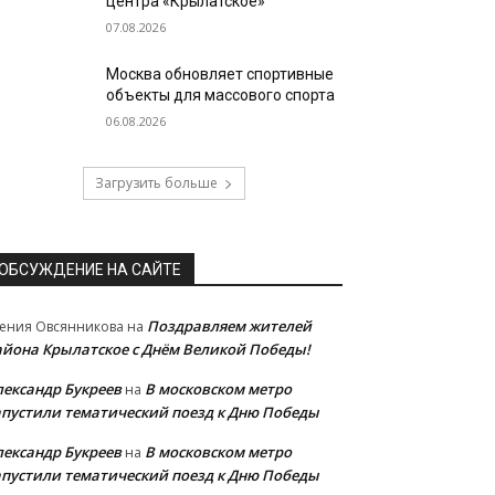
центра «Крылатское»
07.08.2026
Москва обновляет спортивные
объекты для массового спорта
06.08.2026
Загрузить больше
ОБСУЖДЕНИЕ НА САЙТЕ
Поздравляем жителей
ения Овсянникова
на
айона Крылатское с Днём Великой Победы!
лександр Букреев
В московском метро
на
апустили тематический поезд к Дню Победы
лександр Букреев
В московском метро
на
апустили тематический поезд к Дню Победы