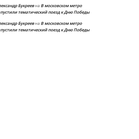
лександр Букреев
В московском метро
на
апустили тематический поезд к Дню Победы
лександр Букреев
В московском метро
на
апустили тематический поезд к Дню Победы