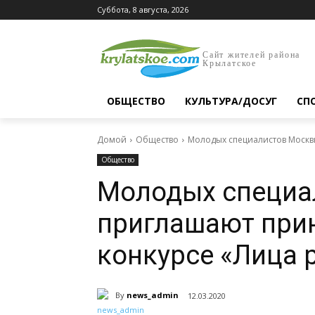
Суббота, 8 августа, 2026
Сайт жителей района
Крылатское
ОБЩЕСТВО
КУЛЬТУРА/ДОСУГ
СП
Домой
Общество
Молодых специалистов Москвы
Общество
Молодых специа
приглашают прин
конкурсе «Лица 
By
news_admin
12.03.2020