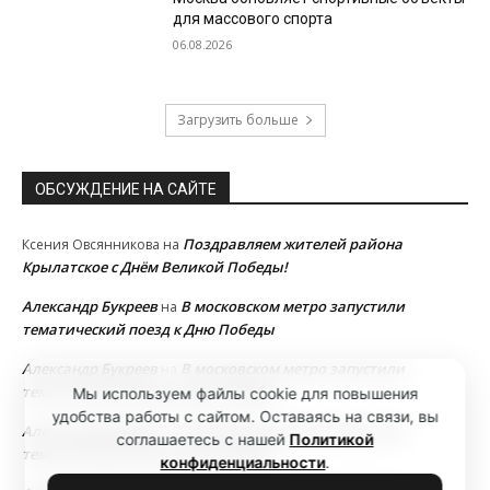
для массового спорта
06.08.2026
Загрузить больше
ОБСУЖДЕНИЕ НА САЙТЕ
Поздравляем жителей района
Ксения Овсянникова
на
Крылатское с Днём Великой Победы!
Александр Букреев
В московском метро запустили
на
тематический поезд к Дню Победы
Александр Букреев
В московском метро запустили
на
тематический поезд к Дню Победы
Мы используем файлы cookie для повышения
удобства работы с сайтом. Оставаясь на связи, вы
Александр Букреев
В московском метро запустили
на
соглашаетесь с нашей
Политикой
тематический поезд к Дню Победы
конфиденциальности
.