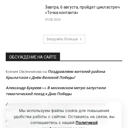
Завтра, 6 августа, пройдет цикл встреч
«Точка контакта»
05.08.2026
Загрузить больше
ОБСУЖДЕНИЕ НА САЙТЕ
Поздравляем жителей района
Ксения Овсянникова
на
Крылатское с Днём Великой Победы!
Александр Букреев
В московском метро запустили
на
тематический поезд к Дню Победы
Александр Букреев
В московском метро запустили
на
тематический поезд к Дню Победы
Мы используем файлы cookie для повышения
удобства работы с сайтом. Оставаясь на связи, вы
Александр Букреев
В московском метро запустили
на
соглашаетесь с нашей
Политикой
тематический поезд к Дню Победы