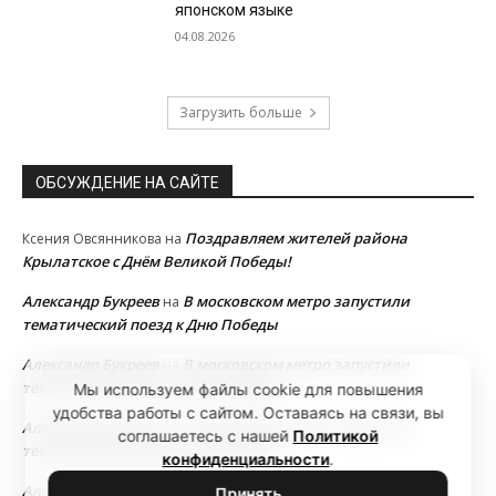
японском языке
04.08.2026
Загрузить больше
ОБСУЖДЕНИЕ НА САЙТЕ
Поздравляем жителей района
Ксения Овсянникова
на
Крылатское с Днём Великой Победы!
Александр Букреев
В московском метро запустили
на
тематический поезд к Дню Победы
Александр Букреев
В московском метро запустили
на
тематический поезд к Дню Победы
Мы используем файлы cookie для повышения
удобства работы с сайтом. Оставаясь на связи, вы
Александр Букреев
В московском метро запустили
на
соглашаетесь с нашей
Политикой
тематический поезд к Дню Победы
конфиденциальности
.
Александр Букреев
В московском метро запустили
на
Принять