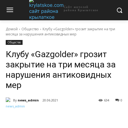
Сайт жителей
района Крылатское
Домой
Общество
Клубу «Gazgolder» грозит закрытие на три
месяца за нарушения антиковидных мер
Общество
Клубу «Gazgolder» грозит
закрытие на три месяца за
нарушения антиковидных
мер
By
news_admin
20.06.2021
634
0