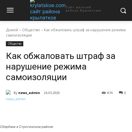
Сайт жителей
района Крылатское
Домой
Общество
Как обжаловать штраф за нарушение режима
самоизоляции
Общество
Как обжаловать штраф за
нарушение режима
самоизоляции
By
news_admin
26.05.2020
874
0
Сбербанк в Строгинском районе