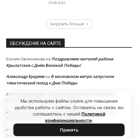
05.08.2026
Загрузить больше
ОБСУЖДЕНИЕ НА САЙТЕ
Поздравляем жителей района
Ксения Овсянникова
на
Крылатское с Днём Великой Победы!
Александр Букреев
В московском метро запустили
на
тематический поезд к Дню Победы
Александр Букреев
В московском метро запустили
на
тематический поезд к Дню Победы
Мы используем файлы cookie для повышения
удобства работы с сайтом. Оставаясь на связи, вы
Александр Букреев
В московском метро запустили
на
соглашаетесь с нашей
Политикой
тематический поезд к Дню Победы
конфиденциальности
.
Александр Букреев
В московском метро запустили
на
Принять
тематический поезд к Дню Победы