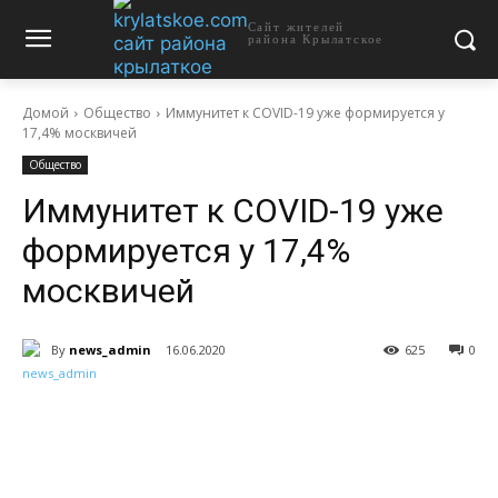
Сайт жителей
района Крылатское
Домой
Общество
Иммунитет к COVID-19 уже формируется у
17,4% москвичей
Общество
Иммунитет к COVID-19 уже
формируется у 17,4%
москвичей
By
news_admin
16.06.2020
625
0