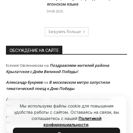
японском языке
04.08.2026
Загрузить больше
ОБСУЖДЕНИЕ НА САЙТЕ
Поздравляем жителей района
Ксения Овсянникова
на
Крылатское с Днём Великой Победы!
Александр Букреев
В московском метро запустили
на
тематический поезд к Дню Победы
Александр Букреев
В московском метро запустили
на
тематический поезд к Дню Победы
Мы используем файлы cookie для повышения
удобства работы с сайтом. Оставаясь на связи, вы
Александр Букреев
В московском метро запустили
на
соглашаетесь с нашей
Политикой
тематический поезд к Дню Победы
конфиденциальности
.
Александр Букреев
В московском метро запустили