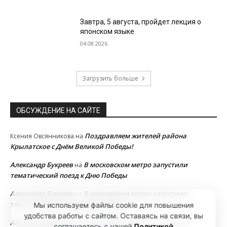
Завтра, 5 августа, пройдет лекция о
японском языке
04.08.2026
Загрузить больше
ОБСУЖДЕНИЕ НА САЙТЕ
Поздравляем жителей района
Ксения Овсянникова
на
Крылатское с Днём Великой Победы!
Александр Букреев
В московском метро запустили
на
тематический поезд к Дню Победы
Александр Букреев
В московском метро запустили
на
тематический поезд к Дню Победы
Мы используем файлы cookie для повышения
удобства работы с сайтом. Оставаясь на связи, вы
Александр Букреев
В московском метро запустили
на
соглашаетесь с нашей
Политикой