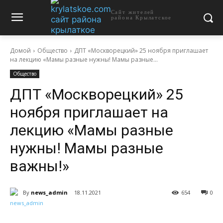
Сайт жителей
района Крылатское
Домой
Общество
ДПТ «Москворецкий» 25 ноября приглашает
на лекцию «Мамы разные нужны! Мамы разные...
Общество
ДПТ «Москворецкий» 25
ноября приглашает на
лекцию «Мамы разные
нужны! Мамы разные
важны!»
By
news_admin
18.11.2021
654
0