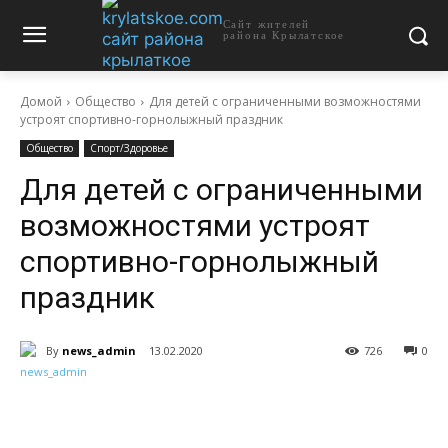
Сайт жителей
района Крылатское
Домой
Общество
Для детей с ограниченными возможностями
устроят спортивно-горнолыжный праздник
Общество
Спорт/Здоровье
Для детей с ограниченными
возможностями устроят
спортивно-горнолыжный
праздник
By
news_admin
13.02.2020
726
0