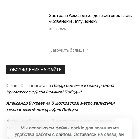
Завтра, в Ахматовке, детский спектакль
«Совёнок и Лягушонок»
08.08.2026
Загрузить больше
ОБСУЖДЕНИЕ НА САЙТЕ
Поздравляем жителей района
Ксения Овсянникова
на
Крылатское с Днём Великой Победы!
Александр Букреев
В московском метро запустили
на
тематический поезд к Дню Победы
Александр Букреев
В московском метро запустили
на
тематический поезд к Дню Победы
Мы используем файлы cookie для повышения
удобства работы с сайтом. Оставаясь на связи, вы
Александр Букреев
В московском метро запустили
на