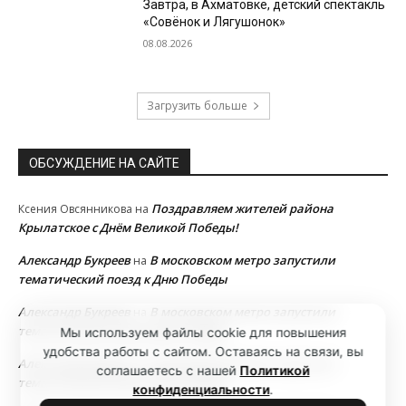
Завтра, в Ахматовке, детский спектакль
«Совёнок и Лягушонок»
08.08.2026
Загрузить больше
ОБСУЖДЕНИЕ НА САЙТЕ
Поздравляем жителей района
Ксения Овсянникова
на
Крылатское с Днём Великой Победы!
Александр Букреев
В московском метро запустили
на
тематический поезд к Дню Победы
Александр Букреев
В московском метро запустили
на
тематический поезд к Дню Победы
Мы используем файлы cookie для повышения
удобства работы с сайтом. Оставаясь на связи, вы
Александр Букреев
В московском метро запустили
на
соглашаетесь с нашей
Политикой
тематический поезд к Дню Победы
конфиденциальности
.