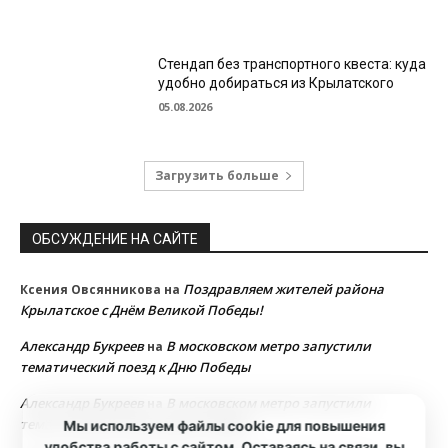
Стендап без транспортного квеста: куда
удобно добираться из Крылатского
05.08.2026
Загрузить больше
ОБСУЖДЕНИЕ НА САЙТЕ
Поздравляем жителей района
Ксения Овсянникова
на
Крылатское с Днём Великой Победы!
Александр Букреев
В московском метро запустили
на
тематический поезд к Дню Победы
Александр Букреев
В московском метро запустили
на
тематический поезд к Дню Победы
Мы используем файлы cookie для повышения
удобства работы с сайтом. Оставаясь на связи, вы