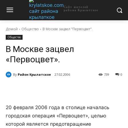
Сайт жителей
района Крылатское
Домой
Общество
В Москве зацвел "Первоцвет".
Общество
В Москве зацвел
«Первоцвет».
By
Район Крылатское
27.02.2006
739
0
20 февраля 2006 года в столице началась
городская операция «Первоцвет», целью
которой является предотвращение