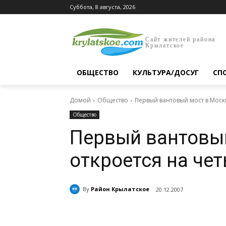
Суббота, 8 августа, 2026
Сайт жителей района
Крылатское
ОБЩЕСТВО
КУЛЬТУРА/ДОСУГ
СП
Домой
Общество
Первый вантовый мост в Моск
Общество
Первый вантовы
откроется на че
By
Район Крылатское
20.12.2007
Поделиться