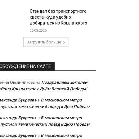
Стендап без транспортного
квеста: куда удобно
добираться из Крылатского
05.08.2026
Загрузить больше
ОБСУЖДЕНИЕ НА САЙТЕ
Поздравляем жителей
ения Овсянникова
на
айона Крылатское с Днём Великой Победы!
лександр Букреев
В московском метро
на
апустили тематический поезд к Дню Победы
лександр Букреев
В московском метро
на
апустили тематический поезд к Дню Победы
лександр Букреев
В московском метро
на