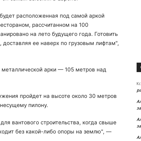
будет расположенная под самой аркой
естораном, рассчитанном на 100
ланировано на лето будущего года. Готовить
, доставляя ее наверх по грузовым лифтам",
 металлической арки — 105 метров над
Кс
р
ужения пройдет на высоте около 30 метров
А
 несущему пилону.
з
А
 для вантового строительства, когда свыше
з
одит без какой-либо опоры на землю", —
А