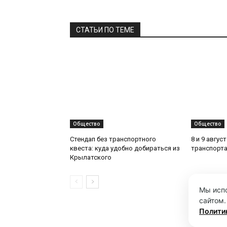
СТАТЬИ ПО ТЕМЕ
Общество
Общество
Стендап без транспортного
8 и 9 авгус
квеста: куда удобно добираться из
транспорта
Крылатского
Мы испо
сайтом.
Полити