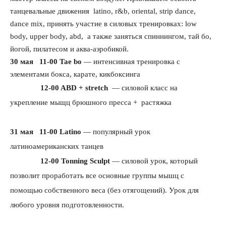
танцевальные движения
latino
,
r
&
b
,
oriental
,
strip
dance
,
dance
mix
, принять участие в силовых тренировках:
low
body
,
upper
body
,
abd
,
а также заняться спиннингом,
тай бо,
йогой, пилатесом и аква-аэробикой.
30 мая
11-00 Tae bo
—
интенсивная тренировка с
элементами бокса, карате, кикбоксинга
12-00 ABD + stretch
—
силовой класс на
укрепление мыщц брюшного пресса + растяжка
31 мая
11-00 Latino
—
популярный урок
латиноамериканских танцев
12-00 Tonning Sculpt
—
силовой урок, который
позволит проработать все основные группы
мышц с
помощью собственного веса (без отягощений). Урок для
любого уровня подготовленности.