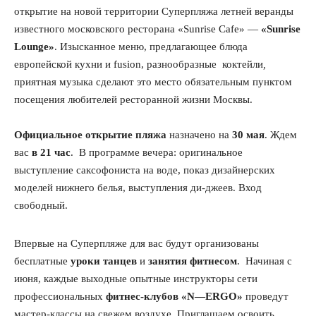
открытие на новой территории Супер
пляж
а летней веранды
известного московского ресторана «
Sunrise
Cafe
» —
«
Sunrise
Lounge
»
. Изысканное меню, предлагающее блюда
европейской кухни и
fusion
, разнообразные
коктейли
,
приятная музыка сделают это место обязательным пунктом
посещения любителей ресторанной жизни Москвы.
Официальное открытие
пляж
а
назначено на
30 мая
. Ждем
вас
в 21 час
.
В программе вечера: оригинальное
выступление саксофониста на воде, показ дизайнерских
моделей нижнего белья, выступления ди-джеев. Вход
свободный.
Впервые на Супер
пляж
е для вас будут организованы
бесплатные
уроки танцев
и
занятия фитнесом
.
Начиная с
июня, каждые выходные опытные инструкторы сети
профессиональных
фитнес-клубов «
N
—
ERGO
»
проведут
мастер-классы на свежем воздухе. Приглашаем освоить