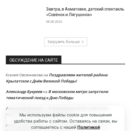
Завтра, в Ахматовке, детский спектакль
«Совёнок и Лягушонок»
08.08.2026
Загрузить больше
ОБСУЖДЕНИЕ НА САЙТЕ
Поздравляем жителей района
Ксения Овсянникова
на
Крылатское с Днём Великой Победы!
Александр Букреев
В московском метро запустили
на
тематический поезд к Дню Победы
Александр Букреев
В московском метро запустили
на
тематический поезд к Дню Победы
Мы используем файлы cookie для повышения
удобства работы с сайтом. Оставаясь на связи, вы
Александр Букреев
В московском метро запустили
на
соглашаетесь с нашей
Политикой
тематический поезд к Дню Победы