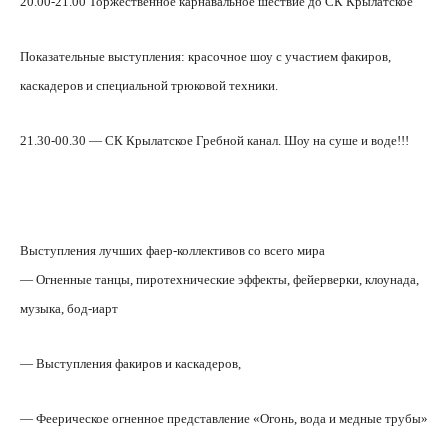
20.00-21.00 Торжественное карнавальное шествие до СК Крылатское
Показательные выступления: красочное шоу с участием факиров,
каскадеров и специальной трюковой техники.
21.30-00.30
—
СК Крылатское Гребной канал. Шоу на суше и воде!!!
Выступления лучших фаер-коллективов со всего мира
— Огненные танцы, пиротехнические эффекты, фейерверки, клоунада,
музыка, бод-иарт
— Выступления факиров и каскадеров,
— Феерическое огненное представление «Огонь, вода и медные трубы»