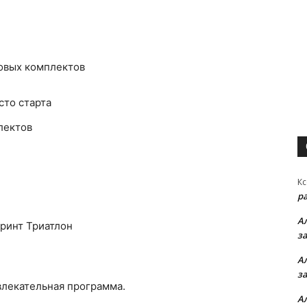
товых комплектов
сто старта
лектов
Кс
р
А
принт Триатлон
з
А
з
влекательная программа.
А