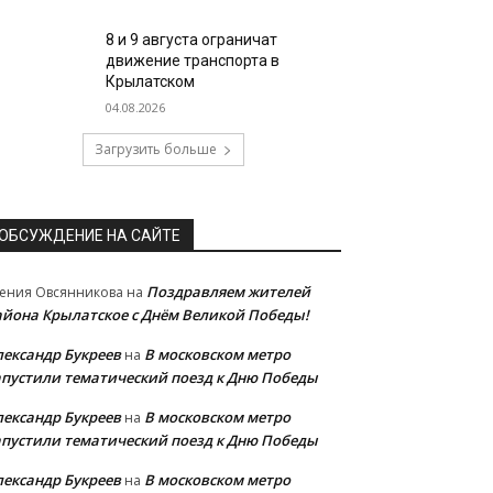
8 и 9 августа ограничат
движение транспорта в
Крылатском
04.08.2026
Загрузить больше
ОБСУЖДЕНИЕ НА САЙТЕ
Поздравляем жителей
ения Овсянникова
на
айона Крылатское с Днём Великой Победы!
лександр Букреев
В московском метро
на
апустили тематический поезд к Дню Победы
лександр Букреев
В московском метро
на
апустили тематический поезд к Дню Победы
лександр Букреев
В московском метро
на