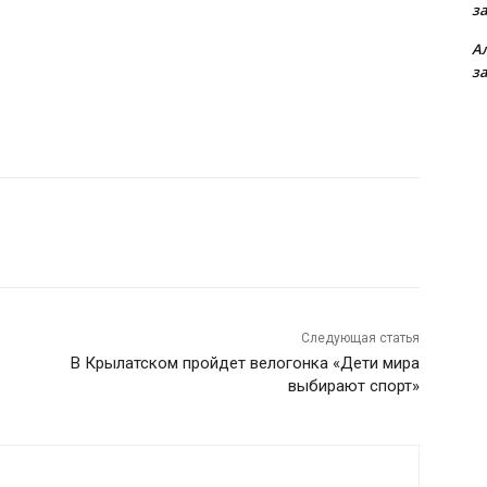
з
А
з
Следующая статья
В Крылатском пройдет велогонка «Дети мира
выбирают спорт»