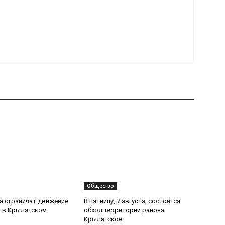
Общество
та ограничат движение
В пятницу, 7 августа, состоится
 в Крылатском
обход территории района
Крылатское