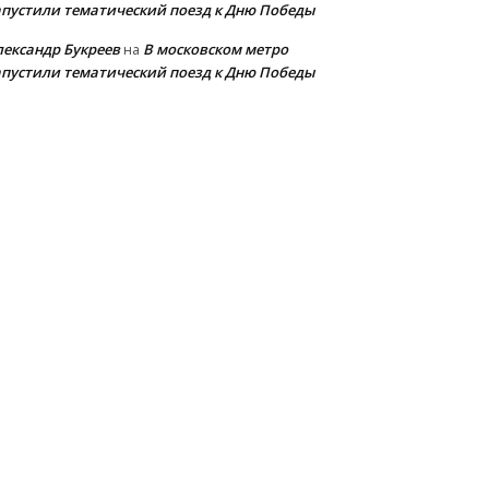
апустили тематический поезд к Дню Победы
лександр Букреев
В московском метро
на
апустили тематический поезд к Дню Победы