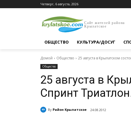
Четверг, 6 августа, 2026
Сайт жителей района
Крылатское
ОБЩЕСТВО
КУЛЬТУРА/ДОСУГ
СП
Домой
Общество
25 августа в Крылатском сост
Общество
25 августа в Кр
Спринт Триатлон
By
Район Крылатское
24.08.2012
Поделиться