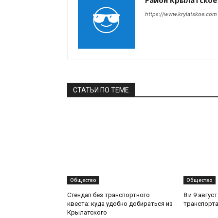
Район Крылатское
https://www.krylatskoe.com
СТАТЬИ ПО ТЕМЕ
Общество
Общество
Стендап без транспортного
8 и 9 авгус
квеста: куда удобно добираться из
транспорта
Крылатского