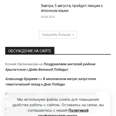
Завтра, 5 августа, пройдет лекция о
японском языке
04.08.2026
Загрузить больше
ОБСУЖДЕНИЕ НА САЙТЕ
Поздравляем жителей района
Ксения Овсянникова
на
Крылатское с Днём Великой Победы!
Александр Букреев
В московском метро запустили
на
тематический поезд к Дню Победы
Александр Букреев
В московском метро запустили
на
тематический поезд к Дню Победы
Мы используем файлы cookie для повышения
удобства работы с сайтом. Оставаясь на связи, вы
Александр Букреев
В московском метро запустили
на
соглашаетесь с нашей
Политикой
тематический поезд к Дню Победы
конфиденциальности
.