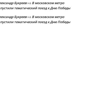
лександр Букреев
В московском метро
на
апустили тематический поезд к Дню Победы
лександр Букреев
В московском метро
на
апустили тематический поезд к Дню Победы