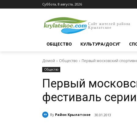
Суббота, 8 августа, 2026
Сайт жителей района
Крылатское
ОБЩЕСТВО
КУЛЬТУРА/ДОСУГ
СП
Домой
Общество
Первый московский спортивн
Общество
Первый московс
фестиваль серии
By
Район Крылатское
30.01.2013
Поделиться