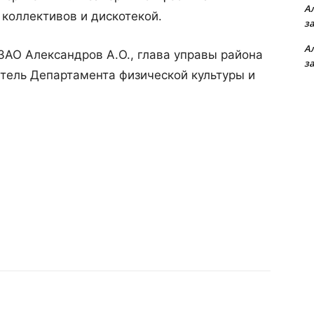
А
коллективов и дискотекой.
з
А
АО Александров А.О., глава управы района
з
итель Департамента физической культуры и