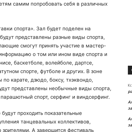
детям самим попробовать себя в различных
авки спорта». Зал будет поделен на
х будут представлены разные виды спорта,
лающие смогут принять участие в мастер-
информацию о том или ином виде спорта и
нисе, баскетболе, волейболе, дартсе,
тутном спорте, футболе и других. В зоне
по карате, дзюдо, боксу, тхэквондо,
Кс
будут представлены необычные виды спорта,
р
 парашютный спорт, серфинг и виндсерфинг.
А
з
е будут проходить показательные
А
упления танцевальных коллективов,
з
о зрителями. А завершится фестиваль