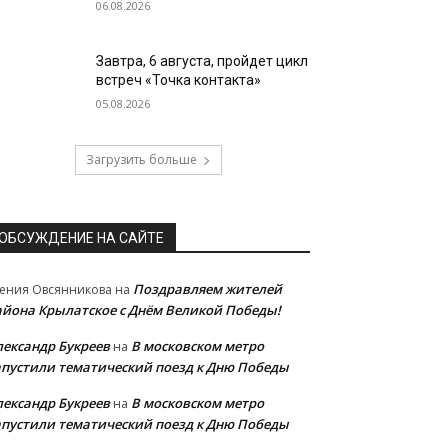
06.08.2026
Завтра, 6 августа, пройдет цикл
встреч «Точка контакта»
05.08.2026
Загрузить больше
ОБСУЖДЕНИЕ НА САЙТЕ
Поздравляем жителей
ения Овсянникова
на
айона Крылатское с Днём Великой Победы!
лександр Букреев
В московском метро
на
апустили тематический поезд к Дню Победы
лександр Букреев
В московском метро
на
апустили тематический поезд к Дню Победы