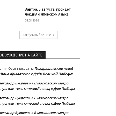
Завтра, 5 августа, пройдет
лекция о японском языке
04.08.2026
Загрузить больше
ОБСУЖДЕНИЕ НА САЙТЕ
Поздравляем жителей
ения Овсянникова
на
айона Крылатское с Днём Великой Победы!
лександр Букреев
В московском метро
на
апустили тематический поезд к Дню Победы
лександр Букреев
В московском метро
на
апустили тематический поезд к Дню Победы
лександр Букреев
В московском метро
на