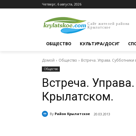
Четверг, 6 августа, 2026
Сайт жителей района
Крылатское
ОБЩЕСТВО
КУЛЬТУРА/ДОСУГ
СП
Домой
Общество
Встреча. Управа. Субботники 
Общество
Встреча. Управа.
Крылатском.
By
Район Крылатское
20.03.2013
Поделиться