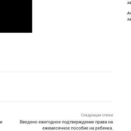
з
А
з
Следующая статья
еи
Введено ежегодное подтверждение права на
ежемесячное пособие на ребенка.