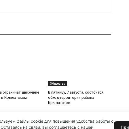
Общество
та ограничат движение
В пятницу, 7 августа, состоится
 в Крылатском
обход территории района
Крылатское
льзуем файлы cookie для повышения удобства работы с
 Оставаясь на связи, вы соглашаетесь с нашей
При