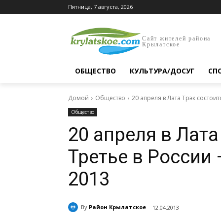
Пятница, 7 августа, 2026
Сайт жителей района
Крылатское
ОБЩЕСТВО
КУЛЬТУРА/ДОСУГ
СП
Домой
Общество
20 апреля в Лата Трэк состоится
Общество
20 апреля в Лата
Третье в России 
2013
By
Район Крылатское
12.04.2013