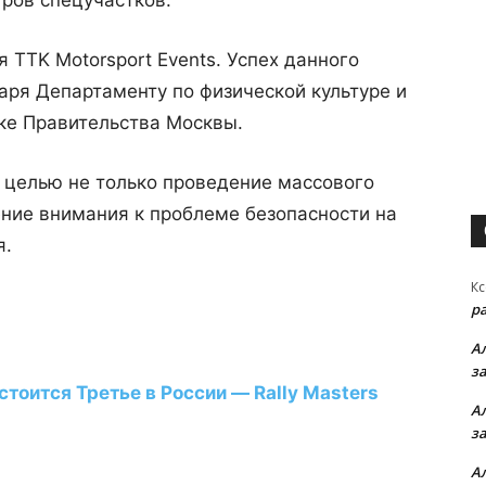
тров спецучастков.
 TTK Motorsport Events. Успех данного
ря Департаменту по физической культуре и
ке Правительства Москвы.
й целью не только проведение массового
ение внимания к проблеме безопасности на
я.
Кс
р
А
з
стоится Третье в России — Rally Masters
А
з
А