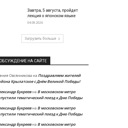
Завтра, 5 августа, пройдет
лекция о японском языке
04.08.2026
Загрузить больше
ОБСУЖДЕНИЕ НА САЙТЕ
Поздравляем жителей
ения Овсянникова
на
айона Крылатское с Днём Великой Победы!
лександр Букреев
В московском метро
на
апустили тематический поезд к Дню Победы
лександр Букреев
В московском метро
на
апустили тематический поезд к Дню Победы
лександр Букреев
В московском метро
на