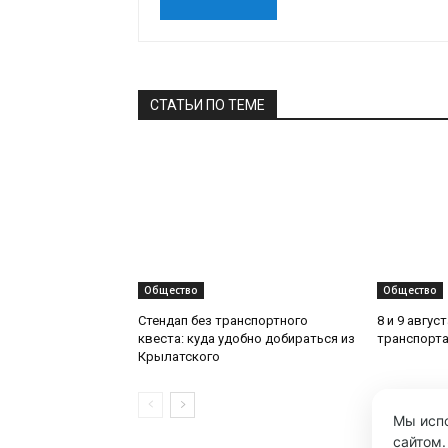
СТАТЬИ ПО ТЕМЕ
Общество
Общество
Стендап без транспортного
8 и 9 авгус
квеста: куда удобно добираться из
транспорта
Крылатского
Мы испо
сайтом.