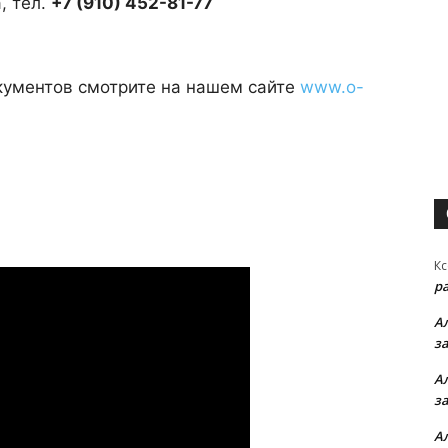
, тел.
+7 (910) 452-81-77
кументов смотрите на нашем сайте
www.o-
Кс
р
А
з
А
з
А