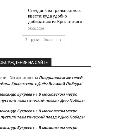
Стендап без транспортного
квеста: куда удобно
добираться из Крылатского
05.08.2026
Загрузить больше
ОБСУЖДЕНИЕ НА САЙТЕ
Поздравляем жителей
ения Овсянникова
на
айона Крылатское с Днём Великой Победы!
лександр Букреев
В московском метро
на
апустили тематический поезд к Дню Победы
лександр Букреев
В московском метро
на
апустили тематический поезд к Дню Победы
лександр Букреев
В московском метро
на