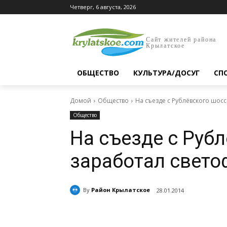
Четверг, 6 августа, 2026
Сайт жителей района
Крылатское
ОБЩЕСТВО
КУЛЬТУРА/ДОСУГ
СП
Домой
Общество
На съезде с Рублёвского шосс
Общество
На съезде с Руб
заработал свето
By
Район Крылатское
28.01.2014
Поделиться