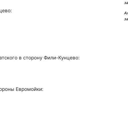
з
цево:
А
з
тского в сторону Фили-Кунцево:
тороны Евромойки: