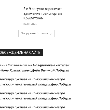
8 и 9 августа ограничат
движение транспорта в
Крылатском
04.08.2026
Загрузить больше
ОБСУЖДЕНИЕ НА САЙТЕ
Поздравляем жителей
ения Овсянникова
на
айона Крылатское с Днём Великой Победы!
лександр Букреев
В московском метро
на
апустили тематический поезд к Дню Победы
лександр Букреев
В московском метро
на
апустили тематический поезд к Дню Победы
лександр Букреев
В московском метро
на