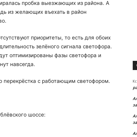
биралась пробка выезжающих из района. А
дь из желающих въехать в район
во.
тсутствуют приоритеты, то есть для обоих
лительность зелёного сигнала светофора.
удут оптимизированы фазы светофора и
нут навсегда.
о перекрёстка с работающим светофором.
Кс
р
А
з
ублёвского шоссе:
А
з
А