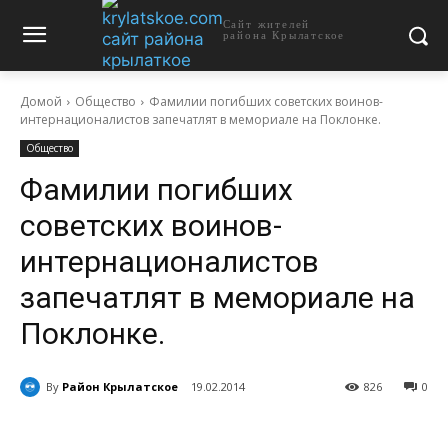
Сайт жителей
района Крылатское
Домой
Общество
Фамилии погибших советских воинов-
интернационалистов запечатлят в мемориале на Поклонке.
Общество
Фамилии погибших
советских воинов-
интернационалистов
запечатлят в мемориале на
Поклонке.
By
Район Крылатское
19.02.2014
826
0