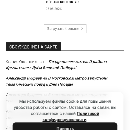
«Точка контакта»
05.08.2026
Загрузить больше
ОБСУЖДЕНИЕ НА САЙТЕ
Поздравляем жителей района
Ксения Овсянникова
на
Крылатское с Днём Великой Победы!
Александр Букреев
В московском метро запустили
на
тематический поезд к Дню Победы
Александр Букреев
В московском метро запустили
на
тематический поезд к Дню Победы
Мы используем файлы cookie для повышения
удобства работы с сайтом. Оставаясь на связи, вы
Александр Букреев
В московском метро запустили
на
соглашаетесь с нашей
Политикой
тематический поезд к Дню Победы
конфиденциальности
.
Александр Букреев
В московском метро запустили
на
Принять