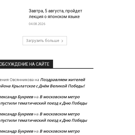
Завтра, 5 августа, пройдет
лекция о японском языке
04.08.2026
Загрузить больше
ОБСУЖДЕНИЕ НА САЙТЕ
Поздравляем жителей
ения Овсянникова
на
айона Крылатское с Днём Великой Победы!
лександр Букреев
В московском метро
на
апустили тематический поезд к Дню Победы
лександр Букреев
В московском метро
на
апустили тематический поезд к Дню Победы
лександр Букреев
В московском метро
на