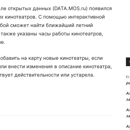
тале открытых данных (DATA.MOS.ru) появился
их кинотеатров. С помощью интерактивной
любой сможет найти ближайший летний
е также указаны часы работы кинотеатров,
е.
обавить на карту новые кинотеатры, если
или внести изменения в описание кинотеатра,
твует действительности или устарела.
Кс
р
А
з
А
з
А