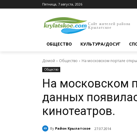
Пятница, 7 августа, 2026
Сайт жителей района
Крылатское
ОБЩЕСТВО
КУЛЬТУРА/ДОСУГ
СП
Домой
Общество
На московском портале откры
Общество
На московском 
данных появилас
кинотеатров.
By
Район Крылатское
27.07.2014