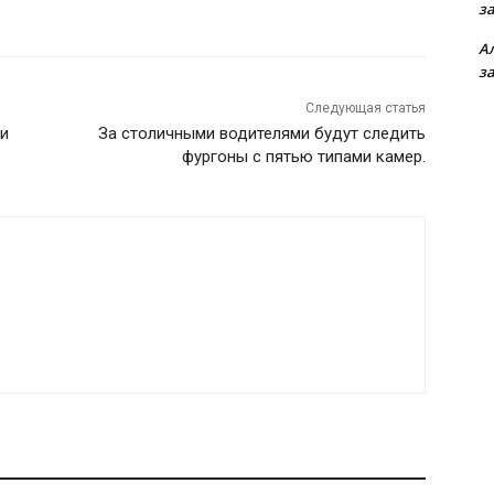
з
А
з
Следующая статья
ии
За столичными водителями будут следить
фургоны с пятью типами камер.