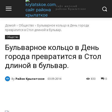
Сайт жителей
района Крылатское
Домой
Общество
Бульварное кольцо в День города
превратится в Стол длиной в бульвар.
Общество
Бульварное кольцо в День
города превратится в Стол
длиной в бульвар.
By
Район Крылатское
03.09.2014
833
0