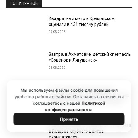
ПОПУЛЯРНОЕ
Квадратный метр в Крылатском
оценили в 431 тысячу рублей
09.08.2026
Завтра, в Ахматовке, детский спектакль
«Совёнок и Лягушонок»
08.08.2026
Роспотребнадзор предупредил
Мы используем файлы cookie для повышения
жителей Крылатского: воду из местных
удобства работы с сайтом. Оставаясь на связи, вы
родников нельзя считать питьевой
соглашаетесь с нашей
Политикой
08.08.2026
конфиденциальности
.
Принять
Новая выставка открывается 11 августа
в Галерее клубного центра
«Крылатское»