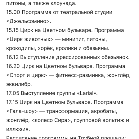
питоны, а также клоунада.
15.00 Программа от театральной студии
<Джельсомино>.
15.15 Цирк на Цветном бульваре. Программа
<Цирк животных> — минипиг, питоны,
крокодилы, хорёк, кролики и обезьяны.
16.12 Выступление дрессированных обезьянок.
16.20 Цирк на Цветном бульваре. Программа
<Спорт и цирк> — фитнесс-разминка, жонглёр,
эквилибр.
17.05 Выступление группы «Larial».
17.15 Цирк на Цветном бульваре. Программа
<Гала-шоу> — трансформация, акробаты,
жонглёр, <колесо Сира>, групповой вольтиж и
иллюзия.
Расписание программы на Трубной площади: