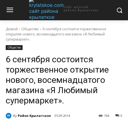
Сайт жителей
района Крылатское
Домой
Общество
6 сентября состоится торжественное
открытие нового, восемнадцатого магазина «Я Любимый
супермаркет».
Общество
6 сентября состоится
торжественное открытие
нового, восемнадцатого
магазина «Я Любимый
супермаркет».
By
Район Крылатское
05.09.2014
764
0