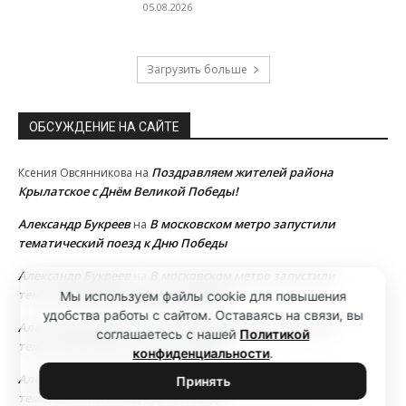
05.08.2026
Загрузить больше
ОБСУЖДЕНИЕ НА САЙТЕ
Поздравляем жителей района
Ксения Овсянникова
на
Крылатское с Днём Великой Победы!
Александр Букреев
В московском метро запустили
на
тематический поезд к Дню Победы
Александр Букреев
В московском метро запустили
на
тематический поезд к Дню Победы
Мы используем файлы cookie для повышения
удобства работы с сайтом. Оставаясь на связи, вы
Александр Букреев
В московском метро запустили
на
соглашаетесь с нашей
Политикой
тематический поезд к Дню Победы
конфиденциальности
.
Александр Букреев
В московском метро запустили
на
Принять
тематический поезд к Дню Победы