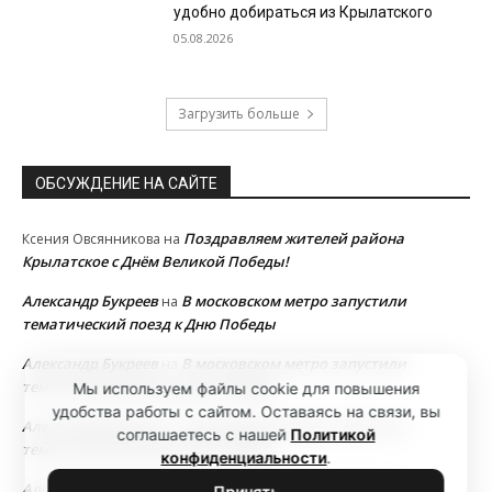
удобно добираться из Крылатского
05.08.2026
Загрузить больше
ОБСУЖДЕНИЕ НА САЙТЕ
Поздравляем жителей района
Ксения Овсянникова
на
Крылатское с Днём Великой Победы!
Александр Букреев
В московском метро запустили
на
тематический поезд к Дню Победы
Александр Букреев
В московском метро запустили
на
тематический поезд к Дню Победы
Мы используем файлы cookie для повышения
удобства работы с сайтом. Оставаясь на связи, вы
Александр Букреев
В московском метро запустили
на
соглашаетесь с нашей
Политикой
тематический поезд к Дню Победы
конфиденциальности
.
Александр Букреев
В московском метро запустили
на
Принять