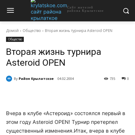
Сайт жителей
района Крылатское
Домой
Общество
Вторая жизнь турнира Asteroid OPEN
Общество
Вторая жизнь турнира
Asteroid OPEN
By
Район Крылатское
04.02.2004
735
0
Вчера в клубе «Астероид» состоялся первый в
этом году Asteroid OPEN! Турнир претерпел
существенный изменения.
Итак, вчера в клубе