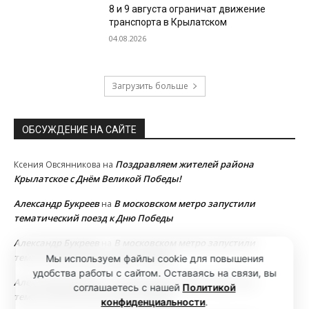
8 и 9 августа ограничат движение
транспорта в Крылатском
04.08.2026
Загрузить больше
ОБСУЖДЕНИЕ НА САЙТЕ
Поздравляем жителей района
Ксения Овсянникова
на
Крылатское с Днём Великой Победы!
Александр Букреев
В московском метро запустили
на
тематический поезд к Дню Победы
Александр Букреев
В московском метро запустили
на
тематический поезд к Дню Победы
Мы используем файлы cookie для повышения
удобства работы с сайтом. Оставаясь на связи, вы
Александр Букреев
В московском метро запустили
на
соглашаетесь с нашей
Политикой
тематический поезд к Дню Победы
конфиденциальности
.