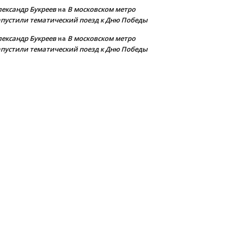
лександр Букреев
В московском метро
на
апустили тематический поезд к Дню Победы
лександр Букреев
В московском метро
на
апустили тематический поезд к Дню Победы