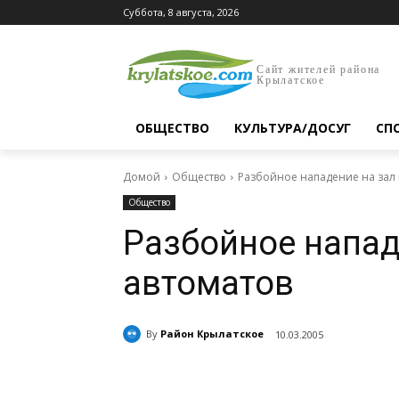
Суббота, 8 августа, 2026
Сайт жителей района
Крылатское
ОБЩЕСТВО
КУЛЬТУРА/ДОСУГ
СП
Домой
Общество
Разбойное нападение на зал 
Общество
Разбойное напад
автоматов
By
Район Крылатское
10.03.2005
Поделиться