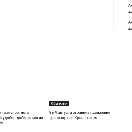
А
з
А
з
Общество
з транспортного
8 и 9 августа ограничат движение
да удобно добираться из
транспорта в Крылатском
го