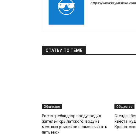
https://www.krylatskoe.com
СТАТЬИ ПО ТЕМЕ
Общество
Общество
Роспотребнадзор предупредил
Стендап бе
жителей Крылатского: воду из
квеста: ку
местных родников нельзя считать
Крылатско
питьевой