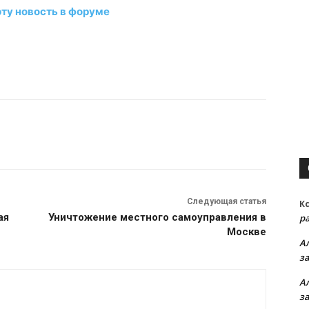
эту новость в форуме
Следующая статья
К
ая
Уничтожение местного самоуправления в
р
Москве
А
з
А
з