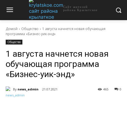
Сайт жителей
района Крылатское
Домой
Общество
1 августа начнется новая обучающая
программа «Бизнес-уик-энд»
Общество
1 августа начнется новая
обучающая программа
«Бизнес-уик-энд»
By
news_admin
21.07.2021
465
0