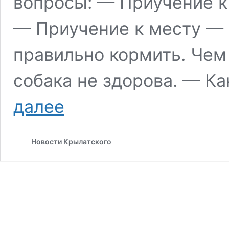
вопросы: — Приучение к
— Приучение к месту — 
правильно кормить. Чем 
собака не здорова. — Ка
13
далее
мая
2017
года
Новости Крылатского
парк
«Фили»
приглашает
на
увлекательный
урок
«В
доме
появилась