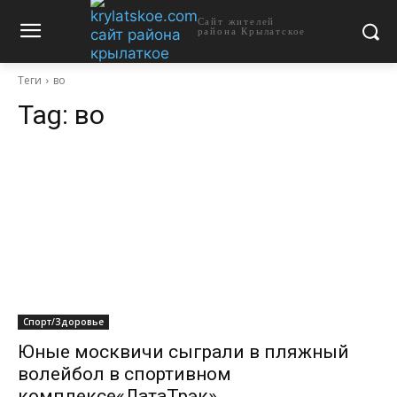
Сайт жителей
района Крылатское
Теги
во
Tag:
во
Спорт/Здоровье
Юные москвичи сыграли в пляжный
волейбол в спортивном
комплексе«ЛатаТрэк»