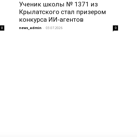
Ученик школы № 1371 из
Крылатского стал призером
конкурса ИИ-агентов
news_admin
-
03.07.2026
0
0