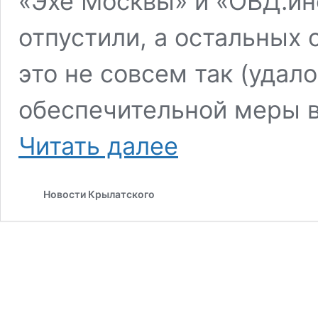
«Эхе Москвы» и «ОВД.ин
отпустили, а остальных 
это не совсем так (удал
обеспечительной меры в
Продолжение
Читать далее
истории
о
задержании
Новости Крылатского
активистов
на
митинге
23
апреля
2017
года