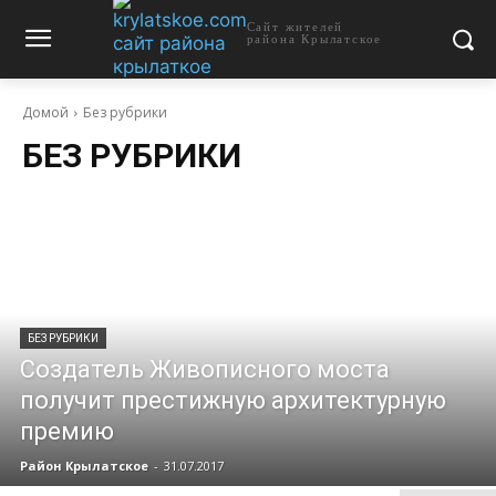
Сайт жителей
района Крылатское
Домой
Без рубрики
БЕЗ РУБРИКИ
БЕЗ РУБРИКИ
Создатель Живописного моста
получит престижную архитектурную
премию
Район Крылатское
-
31.07.2017