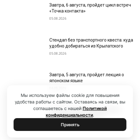
Завтра, 6 августа, пройдет цикл встреч
«Точка контакта»
05.08.2026
Стендап без транспортного квеста: куда
удобно добираться из Крылатского
05.08.2026
Завтра, 5 августа, пройдет лекция о
японском языке
04.08.2026
Мы используем файлы cookie для повышения
удобства работы с сайтом. Оставаясь на связи, вы
соглашаетесь с нашей
Политикой
8 и 9 августа ограничат движение
конфиденциальности
.
транспорта в Крылатском
04.08.2026
Принять